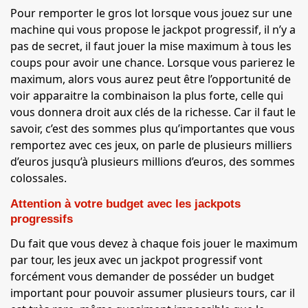
Pour remporter le gros lot lorsque vous jouez sur une
machine qui vous propose le jackpot progressif, il n’y a
pas de secret, il faut jouer la mise maximum à tous les
coups pour avoir une chance. Lorsque vous parierez le
maximum, alors vous aurez peut être l’opportunité de
voir apparaitre la combinaison la plus forte, celle qui
vous donnera droit aux clés de la richesse. Car il faut le
savoir, c’est des sommes plus qu’importantes que vous
remportez avec ces jeux, on parle de plusieurs milliers
d’euros jusqu’à plusieurs millions d’euros, des sommes
colossales.
Attention à votre budget avec les jackpots
progressifs
Du fait que vous devez à chaque fois jouer le maximum
par tour, les jeux avec un jackpot progressif vont
forcément vous demander de posséder un budget
important pour pouvoir assumer plusieurs tours, car il