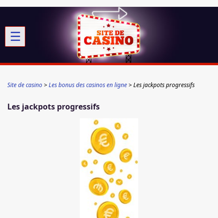
☰
Site de casino
Les bonus des casinos en ligne
Les jackpots progressifs
Les jackpots progressifs