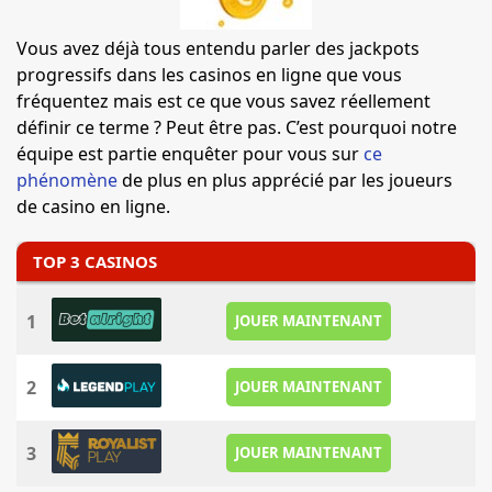
Vous avez déjà tous entendu parler des jackpots
progressifs dans les casinos en ligne que vous
fréquentez mais est ce que vous savez réellement
définir ce terme ? Peut être pas. C’est pourquoi notre
équipe est partie enquêter pour vous sur
ce
phénomène
de plus en plus apprécié par les joueurs
de casino en ligne.
TOP 3 CASINOS
1
JOUER MAINTENANT
2
JOUER MAINTENANT
3
JOUER MAINTENANT