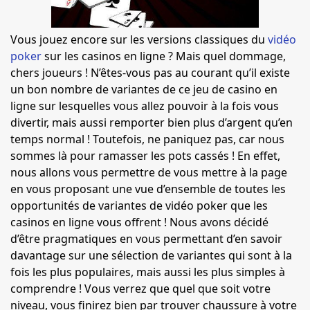
Vous jouez encore sur les versions classiques du
vidéo
poker
sur les casinos en ligne ? Mais quel dommage,
chers joueurs ! N’êtes-vous pas au courant qu’il existe
un bon nombre de variantes de ce jeu de casino en
ligne sur lesquelles vous allez pouvoir à la fois vous
divertir, mais aussi remporter bien plus d’argent qu’en
temps normal ! Toutefois, ne paniquez pas, car nous
sommes là pour ramasser les pots cassés ! En effet,
nous allons vous permettre de vous mettre à la page
en vous proposant une vue d’ensemble de toutes les
opportunités de variantes de vidéo poker que les
casinos en ligne vous offrent ! Nous avons décidé
d’être pragmatiques en vous permettant d’en savoir
davantage sur une sélection de variantes qui sont à la
fois les plus populaires, mais aussi les plus simples à
comprendre ! Vous verrez que quel que soit votre
niveau, vous finirez bien par trouver chaussure à votre