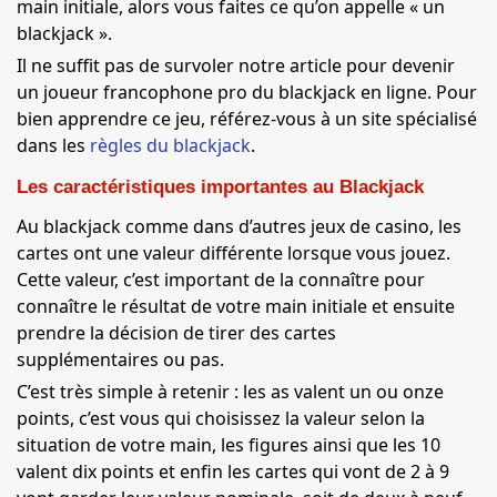
main initiale, alors vous faites ce qu’on appelle « un
blackjack ».
Il ne suffit pas de survoler notre article pour devenir
un joueur francophone pro du blackjack en ligne. Pour
bien apprendre ce jeu, référez-vous à un site spécialisé
dans les
règles du blackjack
.
Les caractéristiques importantes au Blackjack
Au blackjack comme dans d’autres jeux de casino, les
cartes ont une valeur différente lorsque vous jouez.
Cette valeur, c’est important de la connaître pour
connaître le résultat de votre main initiale et ensuite
prendre la décision de tirer des cartes
supplémentaires ou pas.
C’est très simple à retenir : les as valent un ou onze
points, c’est vous qui choisissez la valeur selon la
situation de votre main, les figures ainsi que les 10
valent dix points et enfin les cartes qui vont de 2 à 9