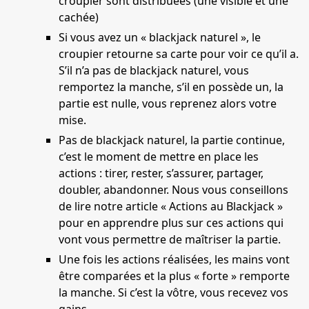
croupier sont distribuées (une visible et une
cachée)
Si vous avez un « blackjack naturel », le
croupier retourne sa carte pour voir ce qu’il a.
S’il n’a pas de blackjack naturel, vous
remportez la manche, s’il en possède un, la
partie est nulle, vous reprenez alors votre
mise.
Pas de blackjack naturel, la partie continue,
c’est le moment de mettre en place les
actions : tirer, rester, s’assurer, partager,
doubler, abandonner. Nous vous conseillons
de lire notre article « Actions au Blackjack »
pour en apprendre plus sur ces actions qui
vont vous permettre de maîtriser la partie.
Une fois les actions réalisées, les mains vont
être comparées et la plus « forte » remporte
la manche. Si c’est la vôtre, vous recevez vos