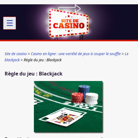
☰
Site de casino
Casino en ligne : une variété de jeux à couper le souffle
Le
blackjack
Règle du jeu : Blackjack
Règle du jeu : Blackjack